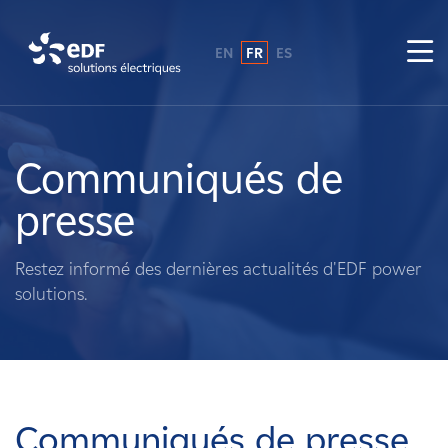
EN
FR
ES
Pourquoi EDF power solutions ?
A propos de nous
Communiqués de
presse
Ce que nous faisons
Restez informé des dernières actualités d'EDF power
Propriétaires fonciers
solutions.
Fournisseurs
Projets
Communiqués de presse