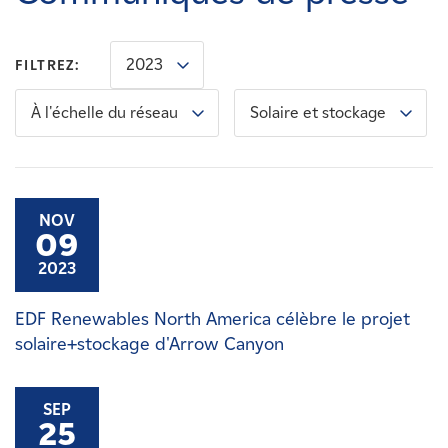
Carrières
2023
FILTREZ:
Nouvelles
À l'échelle du réseau
Solaire et stockage
Contactez-nous
Affiliés
NOV
09
2023
EDF Renewables North America célèbre le projet
solaire+stockage d'Arrow Canyon
SEP
25