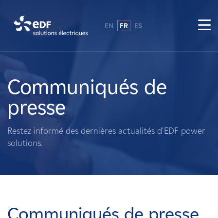
EN
FR
ES
Pourquoi EDF power solutions ?
A propos de nous
Communiqués de
presse
Ce que nous faisons
Restez informé des dernières actualités d'EDF power
Propriétaires fonciers
solutions.
Fournisseurs
Projets
Communiqués de presse