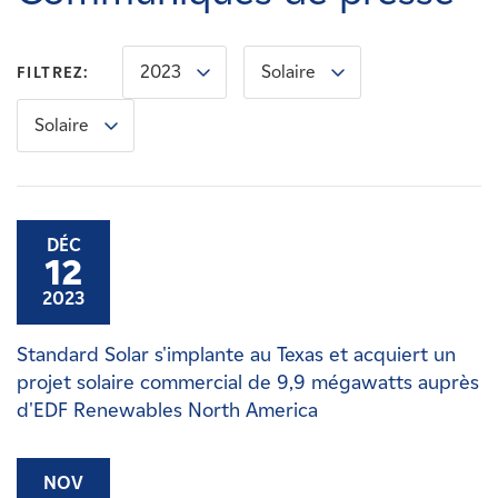
Carrières
2023
Solaire
FILTREZ:
Nouvelles
Solaire
Contactez-nous
Affiliés
DÉC
12
2023
Standard Solar s'implante au Texas et acquiert un
projet solaire commercial de 9,9 mégawatts auprès
d'EDF Renewables North America
NOV