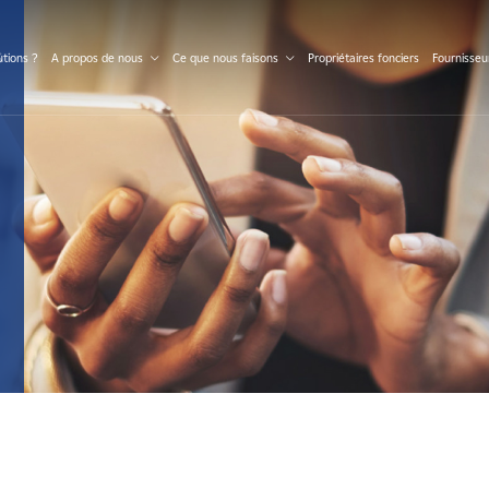
S
tions ?
A propos de nous
Ce que nous faisons
Propriétaires fonciers
Fournisseu