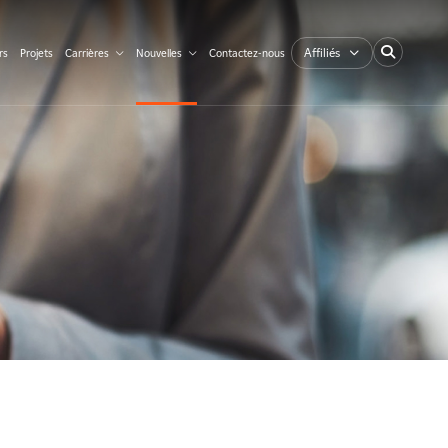
Affiliés
rs
Projets
Carrières
Nouvelles
Contactez-nous