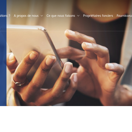
S
tions ?
A propos de nous
Ce que nous faisons
Propriétaires fonciers
Fournisseu