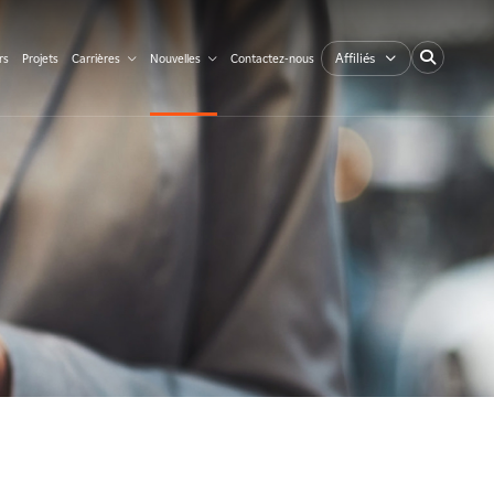
Affiliés
rs
Projets
Carrières
Nouvelles
Contactez-nous