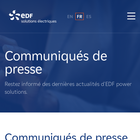
EN
FR
ES
Pourquoi EDF power solutions ?
A propos de nous
Communiqués de
presse
Ce que nous faisons
Restez informé des dernières actualités d'EDF power
Propriétaires fonciers
solutions.
Fournisseurs
Projets
Communiqués de presse