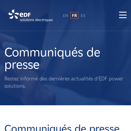
EN
FR
ES
Pourquoi EDF power solutions ?
A propos de nous
Communiqués de
presse
Ce que nous faisons
Restez informé des dernières actualités d'EDF power
Propriétaires fonciers
solutions.
Fournisseurs
Projets
Communiqués de presse