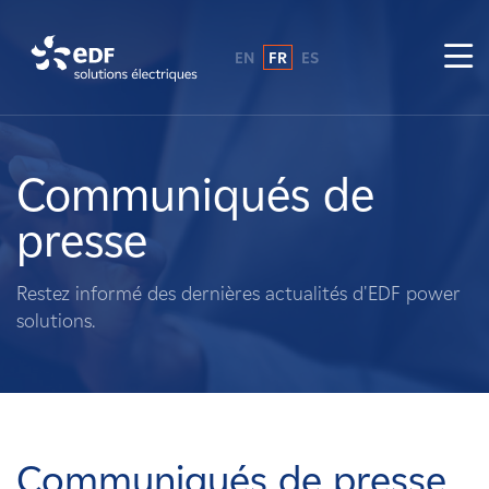
EN
FR
ES
Pourquoi EDF power solutions ?
A propos de nous
Communiqués de
presse
Ce que nous faisons
Restez informé des dernières actualités d'EDF power
Propriétaires fonciers
solutions.
Fournisseurs
Projets
Communiqués de presse