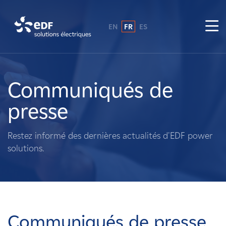
EN
FR
ES
Pourquoi EDF power solutions ?
A propos de nous
Communiqués de
presse
Ce que nous faisons
Restez informé des dernières actualités d'EDF power
Propriétaires fonciers
solutions.
Fournisseurs
Projets
Communiqués de presse