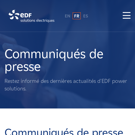
EN
FR
ES
Pourquoi EDF power solutions ?
A propos de nous
Communiqués de
presse
Ce que nous faisons
Restez informé des dernières actualités d'EDF power
Propriétaires fonciers
solutions.
Fournisseurs
Projets
Communiqués de presse