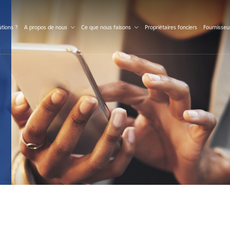
S
tions ?
A propos de nous
Ce que nous faisons
Propriétaires fonciers
Fournisseu