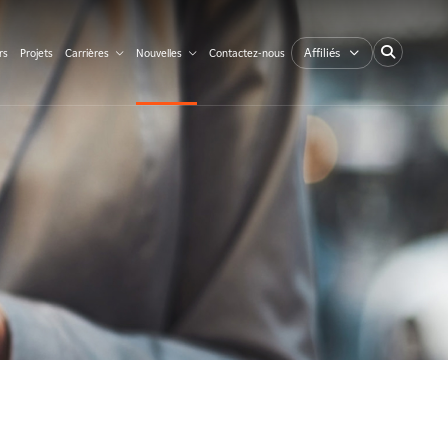
Affiliés
rs
Projets
Carrières
Nouvelles
Contactez-nous