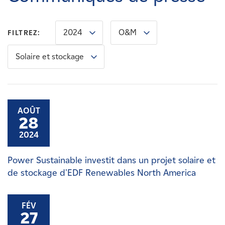
Carrières
2024
O&M
FILTREZ:
Nouvelles
Solaire et stockage
Contactez-nous
Affiliés
AOÛT
28
2024
Power Sustainable investit dans un projet solaire et
de stockage d'EDF Renewables North America
FÉV
27