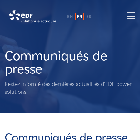
EN
FR
ES
Pourquoi EDF power solutions ?
A propos de nous
Communiqués de
presse
Ce que nous faisons
Restez informé des dernières actualités d'EDF power
Propriétaires fonciers
solutions.
Fournisseurs
Projets
Communiqués de presse