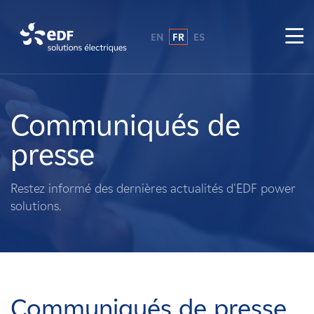
EN
FR
ES
Pourquoi EDF power solutions ?
A propos de nous
Communiqués de
presse
Ce que nous faisons
Restez informé des dernières actualités d'EDF power
Propriétaires fonciers
solutions.
Fournisseurs
Projets
Communiqués de presse