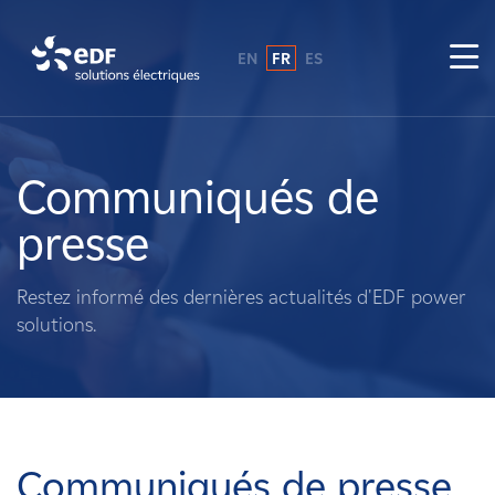
EN
FR
ES
Pourquoi EDF power solutions ?
A propos de nous
Communiqués de
presse
Ce que nous faisons
Restez informé des dernières actualités d'EDF power
Propriétaires fonciers
solutions.
Fournisseurs
Projets
Communiqués de presse