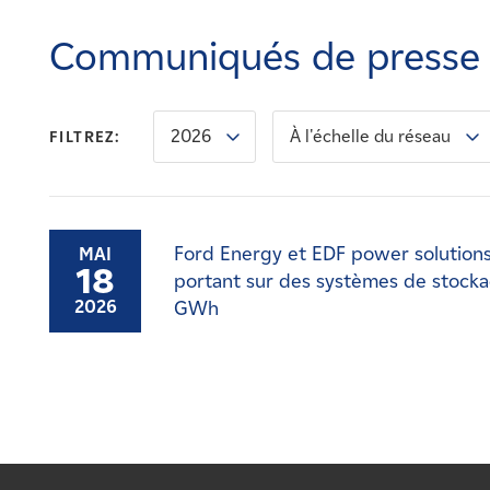
Carrières
Communiqués de presse
Nouvelles
2026
À l'échelle du réseau
FILTREZ:
Contactez-nous
Affiliés
Ford Energy et EDF power solution
MAI
18
portant sur des systèmes de stocka
GWh
2026