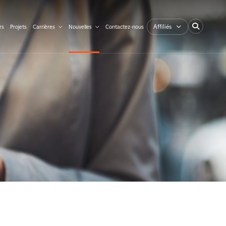
Affiliés
rs
Projets
Carrières
Nouvelles
Contactez-nous