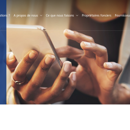
S
tions ?
A propos de nous
Ce que nous faisons
Propriétaires fonciers
Fournisseu