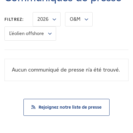
Carrières
2026
O&M
FILTREZ:
Nouvelles
L'éolien offshore
Contactez-nous
Affiliés
Aucun communiqué de presse n'a été trouvé.
Rejoignez notre liste de presse