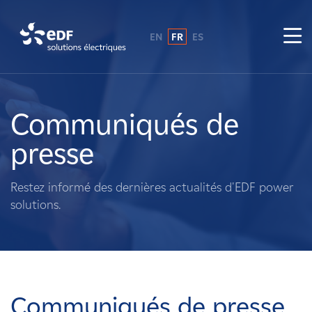
EN
FR
ES
Pourquoi EDF power solutions ?
A propos de nous
Communiqués de
presse
Ce que nous faisons
Restez informé des dernières actualités d'EDF power
Propriétaires fonciers
solutions.
Fournisseurs
Projets
Communiqués de presse