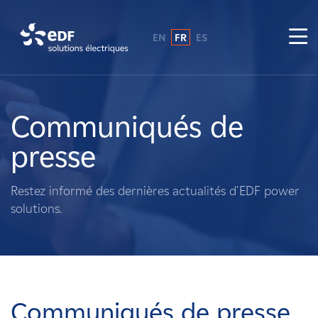
EN
FR
ES
Pourquoi EDF power solutions ?
A propos de nous
Communiqués de
presse
Ce que nous faisons
Restez informé des dernières actualités d'EDF power
Propriétaires fonciers
solutions.
Fournisseurs
Projets
Communiqués de presse