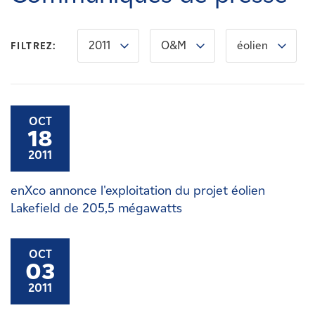
Carrières
2011
O&M
éolien
FILTREZ:
Nouvelles
Contactez-nous
OCT
18
Affiliés
2011
enXco annonce l'exploitation du projet éolien
Lakefield de 205,5 mégawatts
OCT
03
2011