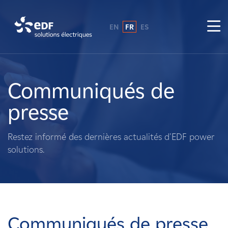
EN
FR
ES
Pourquoi EDF power solutions ?
A propos de nous
Communiqués de
presse
Ce que nous faisons
Restez informé des dernières actualités d'EDF power
Propriétaires fonciers
solutions.
Fournisseurs
Projets
Communiqués de presse