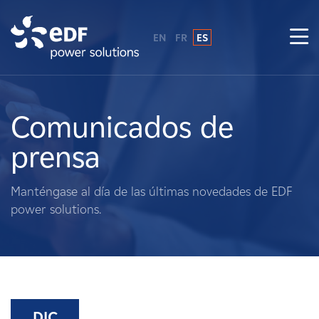
EN
FR
ES
¿Por qué EDF Power Solutions?
Sobre nosotros
Comunicados de
prensa
Qué hacemos
Manténgase al día de las últimas novedades de EDF
Terratenientes
power solutions.
Proveedores
Proyectos
DIC