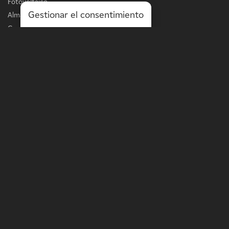
Fotovoltaico
Gestionar el consentimiento
Almacenamiento
Carga de vehículos eléctricos
Servicios
LÍNEA DE NEGOCIO
Energía a escala de la red
Energía a escala de distribución
Soluciones in situ
Optimización de activos
MÁS
Terratenientes
Proyectos
Comunicados de prensa
Liderazgo del pensamiento