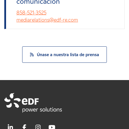
comunicación
858-521-3525
mediarelations@edf-re.com
Únase a nuestra lista de prensa