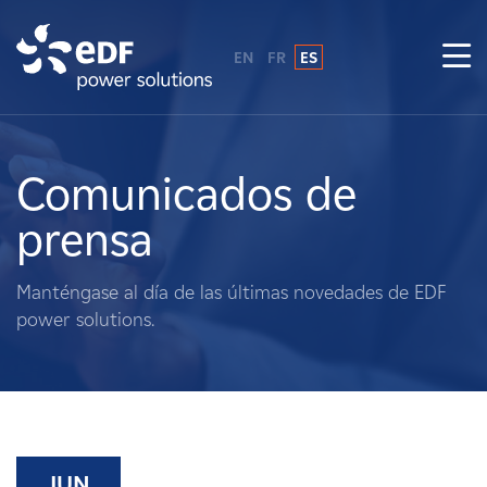
EN
FR
ES
¿Por qué EDF Power Solutions?
Sobre nosotros
Comunicados de
prensa
Qué hacemos
Manténgase al día de las últimas novedades de EDF
Terratenientes
power solutions.
Proveedores
Proyectos
JUN