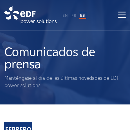
EN
FR
ES
¿Por qué EDF Power Solutions?
Sobre nosotros
Comunicados de
prensa
Qué hacemos
Manténgase al día de las últimas novedades de EDF
Terratenientes
power solutions.
Proveedores
Proyectos
FEBRERO