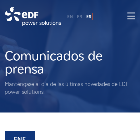
EN
FR
ES
¿Por qué EDF Power Solutions?
Sobre nosotros
Comunicados de
prensa
Qué hacemos
Manténgase al día de las últimas novedades de EDF
Terratenientes
power solutions.
Proveedores
Proyectos
ENE