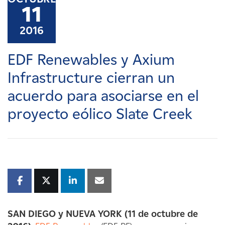
Carreras
11
2016
Noticias
EDF Renewables y Axium
Contacte con
Infrastructure cierran un
acuerdo para asociarse en el
Afiliados
proyecto eólico Slate Creek
SAN DIEGO y NUEVA YORK (11 de octubre de