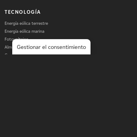
TECNOLOGÍA
Energía eólica terrestre
Energía eólica marina
Fotovoltaico
Gestionar el consentimiento
Almacenamiento
Carga de vehículos eléctricos
Servicios
LÍNEA DE NEGOCIO
Energía a escala de la red
Energía a escala de distribución
Soluciones in situ
Optimización de activos