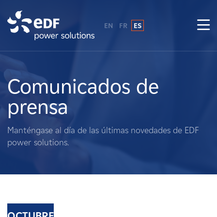
EN
FR
ES
¿Por qué EDF Power Solutions?
Sobre nosotros
Comunicados de
prensa
Qué hacemos
Manténgase al día de las últimas novedades de EDF
Terratenientes
power solutions.
Proveedores
Proyectos
OCTUBRE