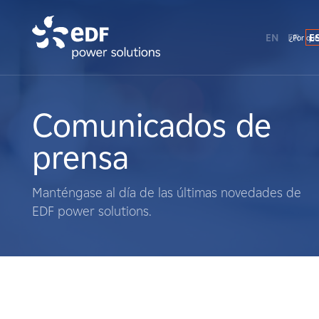
EN
FR
E
¿Por qué
¿Por qué EDF Power Solutions?
Sobre nosotros
Comunicados de
prensa
Qué hacemos
Manténgase al día de las últimas novedades de
Terratenientes
EDF power solutions.
Proveedores
Proyectos