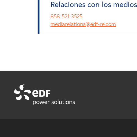
Relaciones con los medio
858-521-3525
mediarelations@edf-re.com