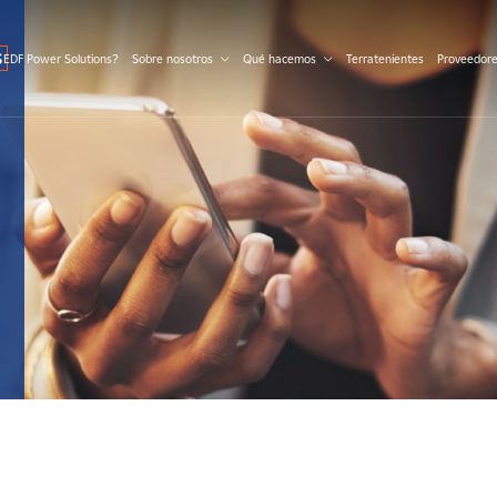
S
 EDF Power Solutions?
Sobre nosotros
Qué hacemos
Terratenientes
Proveedor