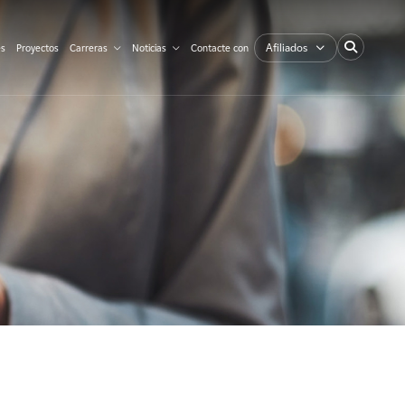
Afiliados
es
Proyectos
Carreras
Noticias
Contacte con