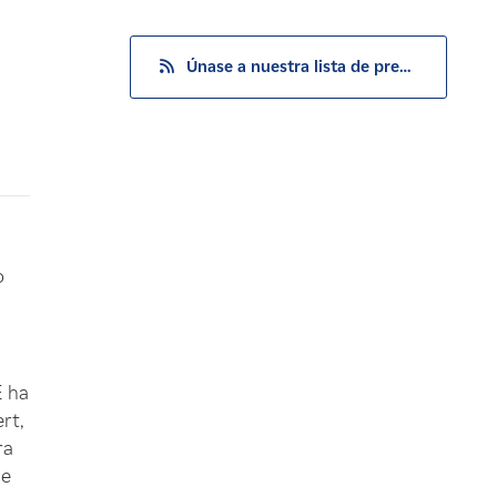
Únase a nuestra lista de prensa
o
E ha
rt,
ra
de