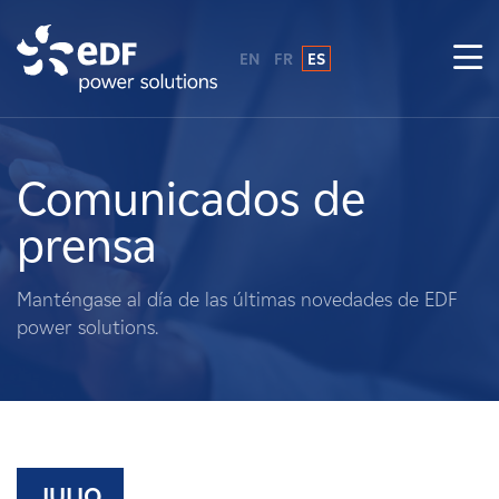
EN
FR
ES
¿Por qué EDF Power Solutions?
Sobre nosotros
Comunicados de
prensa
Qué hacemos
Manténgase al día de las últimas novedades de EDF
Terratenientes
power solutions.
Proveedores
Proyectos
JULIO