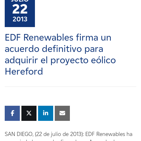
Carreras
22
2013
Noticias
EDF Renewables firma un
Contacte con
acuerdo definitivo para
adquirir el proyecto eólico
Afiliados
Hereford
SAN DIEGO, (22 de julio de 2013): EDF Renewables ha