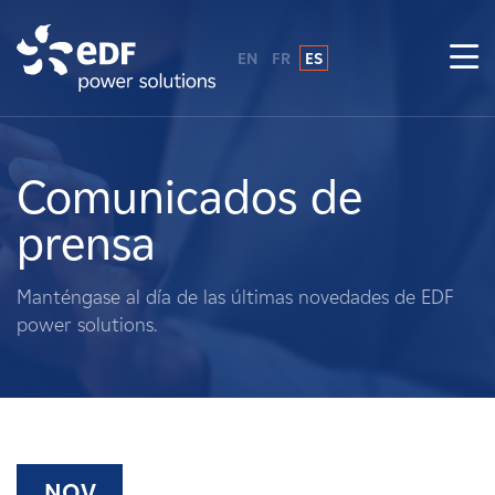
EN
FR
ES
¿Por qué EDF Power Solutions?
Sobre nosotros
Comunicados de
prensa
Qué hacemos
Manténgase al día de las últimas novedades de EDF
Terratenientes
power solutions.
Proveedores
Proyectos
NOV