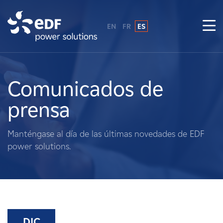
EN
FR
ES
¿Por qué EDF Power Solutions?
Sobre nosotros
Comunicados de
prensa
Qué hacemos
Manténgase al día de las últimas novedades de EDF
Terratenientes
power solutions.
Proveedores
Proyectos
DIC