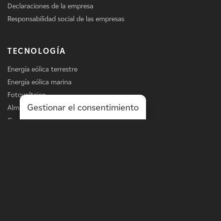
Declaraciones de la empresa
Responsabilidad social de las empresas
TECNOLOGÍA
Energía eólica terrestre
Energía eólica marina
Fotovoltaico
Gestionar el consentimiento
Almacenamiento
Carga de vehículos eléctricos
Servicios
LÍNEA DE NEGOCIO
Energía a escala de la red
Energía a escala de distribución
Soluciones in situ