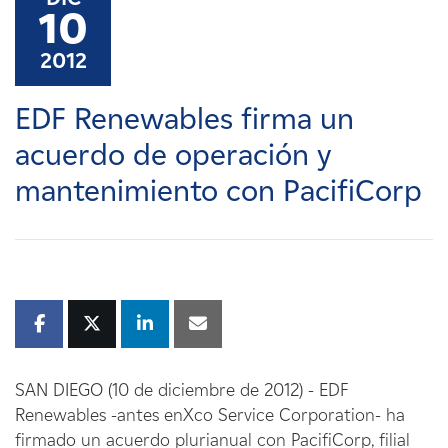
Carreras
10
2012
Noticias
EDF Renewables firma un
Contacte con
acuerdo de operación y
mantenimiento con PacifiCorp
Afiliados
SAN DIEGO (10 de diciembre de 2012) - EDF
Renewables -antes enXco Service Corporation- ha
firmado un acuerdo plurianual con PacifiCorp, filial