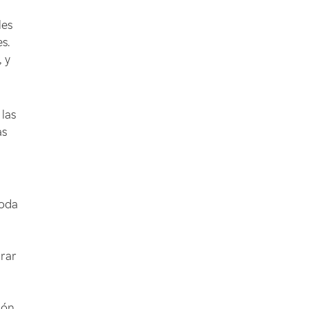
les
s.
 y
las
as
a
toda
orar
ión