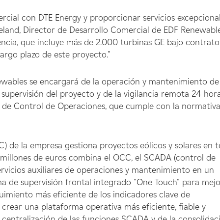
rcial con DTE Energy y proporcionar servicios excepciona
peland, Director de Desarrollo Comercial de EDF Renewable
ncia, que incluye más de 2.000 turbinas GE bajo contrato,
largo plazo de este proyecto."
wables se encargará de la operación y mantenimiento de 
la supervisión del proyecto y de la vigilancia remota 24 hor
ro de Control de Operaciones, que cumple con la normativ
) de la empresa gestiona proyectos eólicos y solares en 
 millones de euros combina el OCC, el SCADA (control de
servicios auxiliares de operaciones y mantenimiento en un
ma de supervisión frontal integrado "One Touch" para mej
guimiento más eficiente de los indicadores clave de
 crear una plataforma operativa más eficiente, fiable y
a centralización de las funciones SCADA y de la consolidac