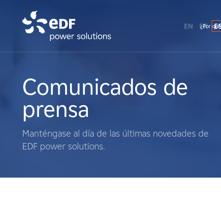
EN
FR
E
¿Por qué
¿Por qué EDF Power Solutions?
Sobre nosotros
Comunicados de
prensa
Qué hacemos
Manténgase al día de las últimas novedades de
Terratenientes
EDF power solutions.
Proveedores
Proyectos