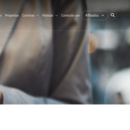
Afiliados
es
Proyectos
Carreras
Noticias
Contacte con