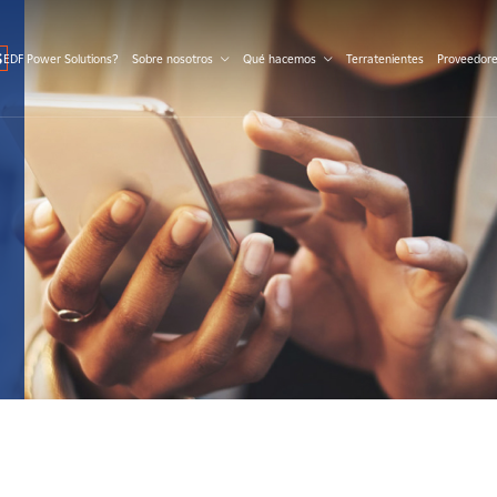
S
 EDF Power Solutions?
Sobre nosotros
Qué hacemos
Terratenientes
Proveedor