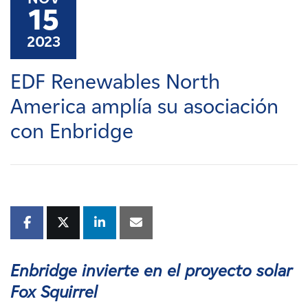
Carreras
15
2023
Noticias
EDF Renewables North
Contacte con
America amplía su asociación
con Enbridge
Afiliados
Enbridge invierte en el proyecto solar
Fox Squirrel