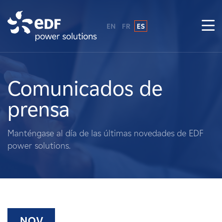
EN
FR
ES
¿Por qué EDF Power Solutions?
Sobre nosotros
Comunicados de
prensa
Qué hacemos
Manténgase al día de las últimas novedades de EDF
Terratenientes
power solutions.
Proveedores
Proyectos
NOV