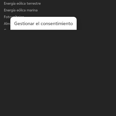
Energía eólica terrestre
Energía eólica marina
Fotovoltaico
Gestionar el consentimiento
Almacenamiento
Carga de vehículos eléctricos
Servicios
LÍNEA DE NEGOCIO
Energía a escala de la red
Energía a escala de distribución
Soluciones in situ
Optimización de activos
MÁS
Terratenientes