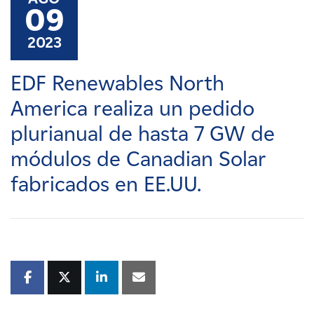
Carreras
09
2023
Noticias
EDF Renewables North
Contacte con
America realiza un pedido
plurianual de hasta 7 GW de
Afiliados
módulos de Canadian Solar
fabricados en EE.UU.