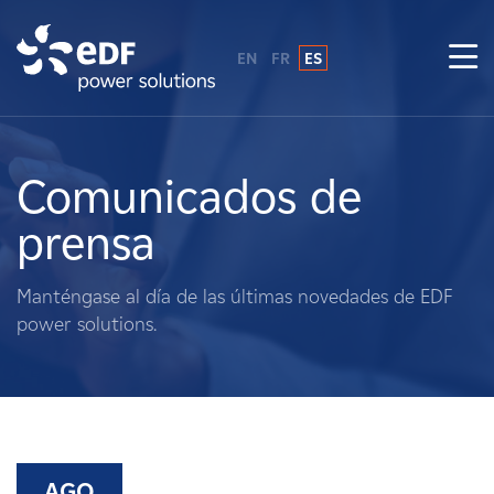
EN
FR
ES
¿Por qué EDF Power Solutions?
Sobre nosotros
Comunicados de
prensa
Qué hacemos
Manténgase al día de las últimas novedades de EDF
Terratenientes
power solutions.
Proveedores
Proyectos
AGO