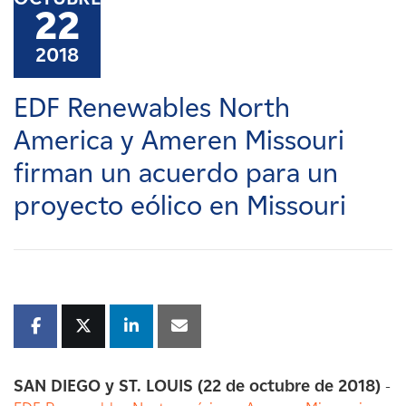
Carreras
22
2018
Noticias
EDF Renewables North
Contacte con
America y Ameren Missouri
firman un acuerdo para un
Afiliados
proyecto eólico en Missouri
SAN DIEGO y ST. LOUIS
(22 de octubre de 2018)
-