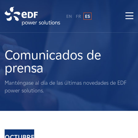
EN
FR
ES
¿Por qué EDF Power Solutions?
Sobre nosotros
Comunicados de
prensa
Qué hacemos
Manténgase al día de las últimas novedades de EDF
Terratenientes
power solutions.
Proveedores
Proyectos
OCTUBRE