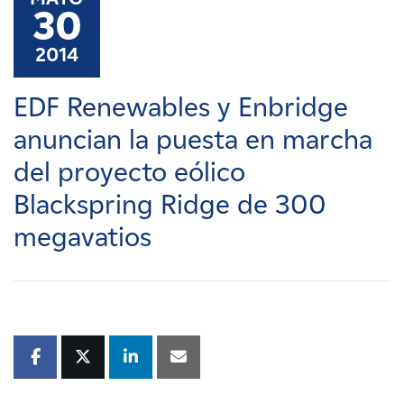
Carreras
30
2014
Noticias
EDF Renewables y Enbridge
Contacte con
anuncian la puesta en marcha
del proyecto eólico
Afiliados
Blackspring Ridge de 300
megavatios