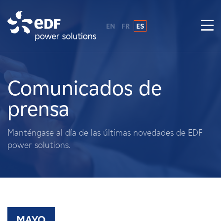
EN
FR
ES
¿Por qué EDF Power Solutions?
Sobre nosotros
Comunicados de
prensa
Qué hacemos
Manténgase al día de las últimas novedades de EDF
Terratenientes
power solutions.
Proveedores
Proyectos
MAYO