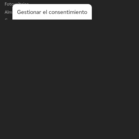
Fotovoltaico
Gestionar el consentimiento
Almacenamiento
Carga de vehículos eléctricos
Servicios
LÍNEA DE NEGOCIO
Energía a escala de la red
Energía a escala de distribución
Soluciones in situ
Optimización de activos
MÁS
Terratenientes
Proyectos
Comunicados de prensa