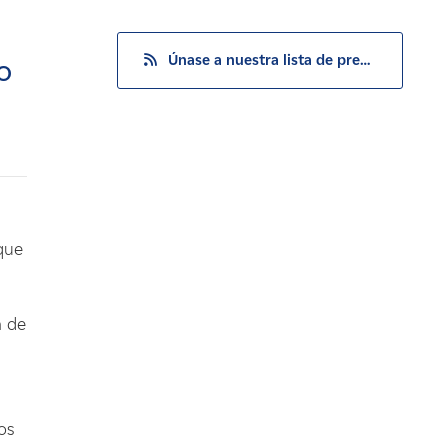
Únase a nuestra lista de prensa
o
que
a de
os