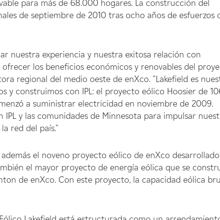
vable para más de 68.000 hogares. La construcción del
inales de septiembre de 2010 tras ocho años de esfuerzos 
r nuestra experiencia y nuestra exitosa relación con
ofrecer los beneficios económicos y renovables del proy
ectora regional del medio oeste de enXco. "Lakefield es nues
s y construimos con IPL: el proyecto eólico Hoosier de 10
menzó a suministrar electricidad en noviembre de 2009.
 IPL y las comunidades de Minnesota para impulsar nuest
la red del país."
ta además el noveno proyecto eólico de enXco desarrollado
mbién el mayor proyecto de energía eólica que se constr
nton de enXco. Con este proyecto, la capacidad eólica br
Eólico Lakefield está estructurada como un arrendamient