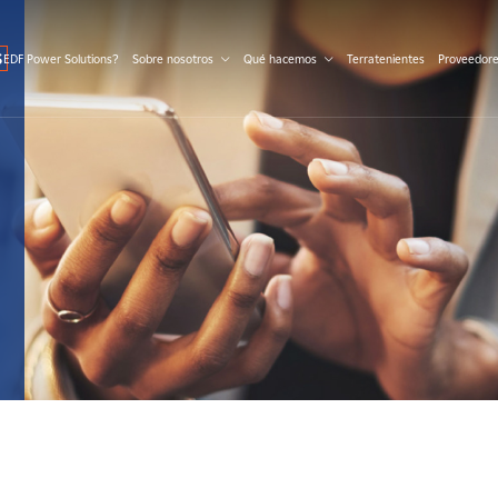
S
 EDF Power Solutions?
Sobre nosotros
Qué hacemos
Terratenientes
Proveedor