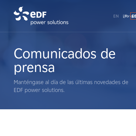
EN
FR
E
¿Por qué
¿Por qué EDF Power Solutions?
Sobre nosotros
Comunicados de
prensa
Qué hacemos
Manténgase al día de las últimas novedades de
Terratenientes
EDF power solutions.
Proveedores
Proyectos