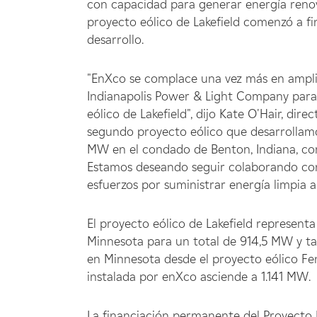
con capacidad para generar energía reno
proyecto eólico de Lakefield comenzó a f
desarrollo.
"EnXco se complace una vez más en amplia
Indianapolis Power & Light Company para 
eólico de Lakefield", dijo Kate O'Hair, dir
segundo proyecto eólico que desarrollamo
MW en el condado de Benton, Indiana, co
Estamos deseando seguir colaborando con
esfuerzos por suministrar energía limpia a 
El proyecto eólico de Lakefield represen
Minnesota para un total de 914,5 MW y ta
en Minnesota desde el proyecto eólico Fe
instalada por enXco asciende a 1.141 MW.
La financiación permanente del Proyecto 