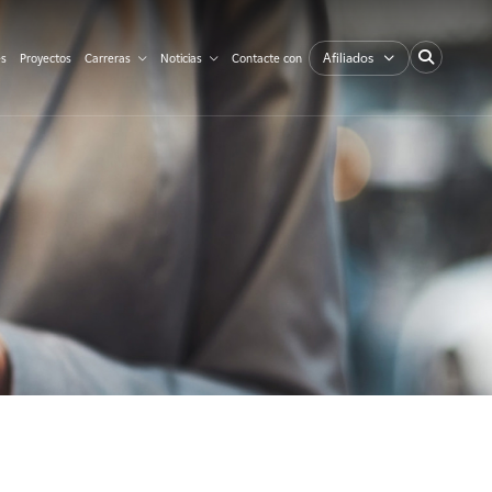
Afiliados
es
Proyectos
Carreras
Noticias
Contacte con