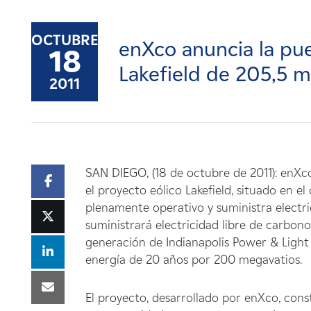
Carreras
OCTUBRE
enXco anuncia la pu
Noticias
18
Lakefield de 205,5 
2011
Contacte con
Afiliados
SAN DIEGO, (18 de octubre de 2011): enX
el proyecto eólico Lakefield, situado en e
plenamente operativo y suministra electric
suministrará electricidad libre de carbon
generación de Indianapolis Power & Ligh
energía de 20 años por 200 megavatios.
El proyecto, desarrollado por enXco, const