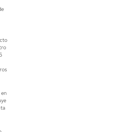
de
ecto
tro
6
ros
 en
uye
uta
o