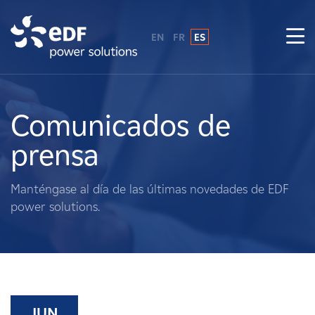
EN
FR
ES
¿Por qué EDF Power Solutions?
Sobre nosotros
Comunicados de
prensa
Qué hacemos
Manténgase al día de las últimas novedades de EDF
Terratenientes
power solutions.
Proveedores
Proyectos
JUN