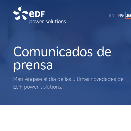
EN
FR
E
¿Por qué
¿Por qué EDF Power Solutions?
Sobre nosotros
Comunicados de
prensa
Qué hacemos
Manténgase al día de las últimas novedades de
Terratenientes
EDF power solutions.
Proveedores
Proyectos