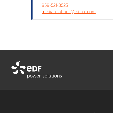
858-521-3525
mediarelations@edf-re.com