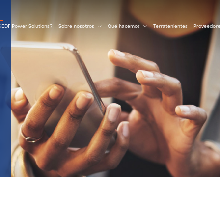
S
 EDF Power Solutions?
Sobre nosotros
Qué hacemos
Terratenientes
Proveedor