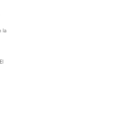
r
 la
El