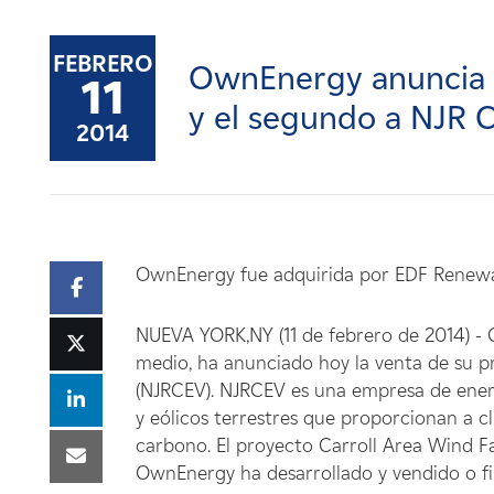
Carreras
FEBRERO
OwnEnergy anuncia l
Noticias
11
y el segundo a NJR 
2014
Contacte con
Afiliados
OwnEnergy fue adquirida por EDF Renewab
NUEVA YORK,NY (11 de febrero de 2014) - 
medio, ha anunciado hoy la venta de su 
(NJRCEV). NJRCEV es una empresa de energí
y eólicos terrestres que proporcionan a cl
carbono. El proyecto Carroll Area Wind F
OwnEnergy ha desarrollado y vendido o fi