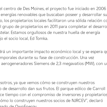
del centro de Des Moines, el proyecto fue iniciado en 2006
 energías renovables que buscaban poseer y desarrollar s
, los propietarios locales facilitaron una sólida relación c
 grupo de propietarios en 2011 para completar el desarrol
elar. Estamos orgullosos de nuestra huella de energía
o el socio local, Ed Tomka.
endrá un importante impacto económico local y se espera 
emporales durante su fase de construcción. Una vez
e aerogeneradores Siemens de 2,3 megavatios (MW), con 
osotros, ya que vemos cómo se construyen nuestros
e desarrollo dan sus frutos. El parque eólico de Carroll
ce tiempo con el compromiso de inversores y propietario
cómo lo construyen nuestros socios de NJRCEV", declaró
egado de OwnEnergy.