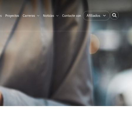
Afiliados
es
Proyectos
Carreras
Noticias
Contacte con