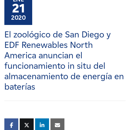
Carreras
21
2020
Noticias
El zoológico de San Diego y
Contacte con
EDF Renewables North
America anuncian el
Afiliados
funcionamiento in situ del
almacenamiento de energía en
baterías