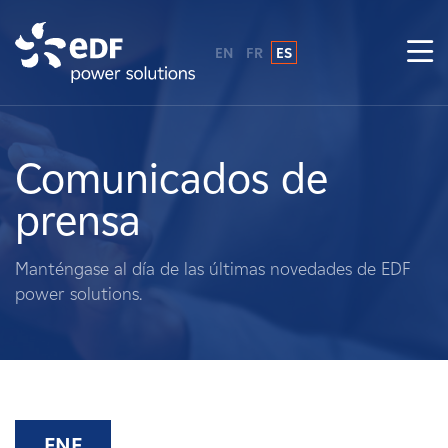
EN
FR
ES
¿Por qué EDF Power Solutions?
Sobre nosotros
Comunicados de
prensa
Qué hacemos
Manténgase al día de las últimas novedades de EDF
Terratenientes
power solutions.
Proveedores
Proyectos
ENE