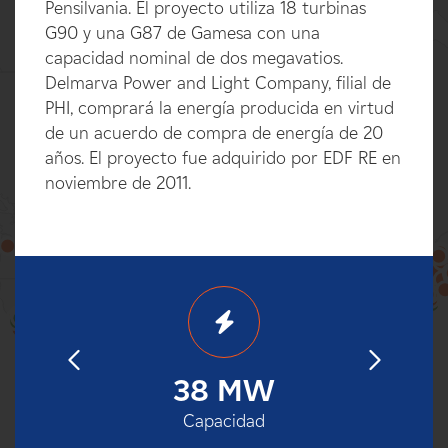
Pensilvania. El proyecto utiliza 18 turbinas
G90 y una G87 de Gamesa con una
capacidad nominal de dos megavatios.
Delmarva Power and Light Company, filial de
PHI, comprará la energía producida en virtud
de un acuerdo de compra de energía de 20
años. El proyecto fue adquirido por EDF RE en
noviembre de 2011.
100%
11
38 MW
2
operación
Capacidad
Fecha de