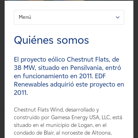
Carreras
Menú
FILTRO:
Noticias
Tipos
Quiénes somos
Contacte con
Tecnologías
El proyecto eólico Chestnut Flats, de
Afiliados
Estados
38 MW, situado en Pensilvania, entró
en funcionamiento en 2011. EDF
Países
Renewables adquirió este proyecto en
2011.
Chestnut Flats Wind, desarrollado y
construido por Gamesa Energy USA, LLC, está
situado en el municipio de Logan, en el
condado de Blair, al noroeste de Altoona,