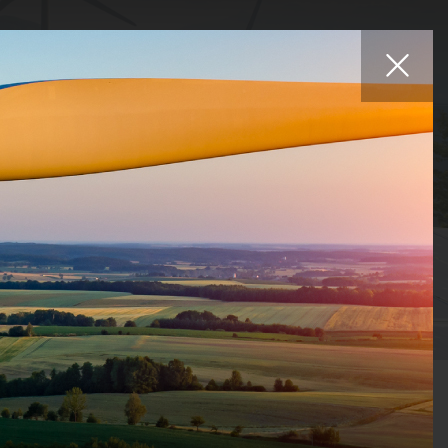
Afiliados
es
Proyectos
Carreras
Noticias
Contacte con
ogías
Estados
Países