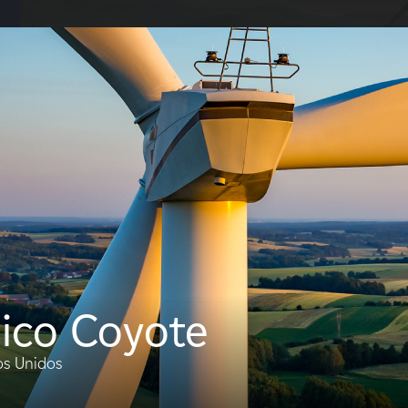
S
 EDF Power Solutions?
Sobre nosotros
Qué hacemos
Terratenientes
Proveedor
lico Coyote
os Unidos
Tipos
Tecnol
FILTRO: