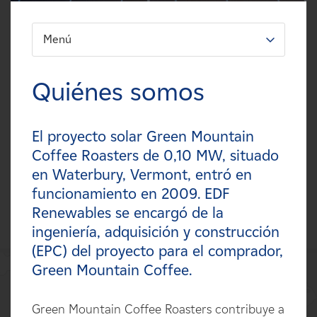
Carreras
Menú
FILTRO:
Noticias
Tipos
Quiénes somos
Contacte con
Tecnologías
El proyecto solar Green Mountain
Afiliados
Estados
Coffee Roasters de 0,10 MW, situado
en Waterbury, Vermont, entró en
Países
funcionamiento en 2009. EDF
Renewables se encargó de la
ingeniería, adquisición y construcción
(EPC) del proyecto para el comprador,
Green Mountain Coffee.
Green Mountain Coffee Roasters contribuye a