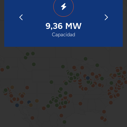
21
9,36 MW
2
operación
Capacidad
Fecha de
100%