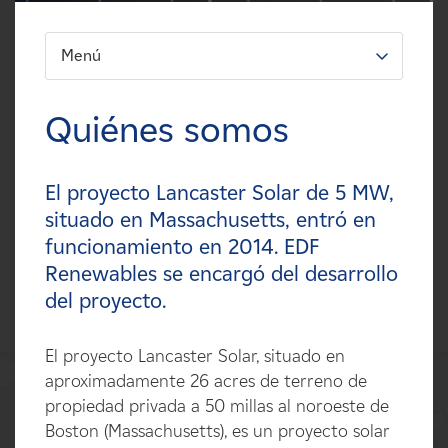
Carreras
Menú
FILTRO:
Noticias
Tipos
Quiénes somos
Contacte con
Tecnologías
El proyecto Lancaster Solar de 5 MW,
Afiliados
Estados
situado en Massachusetts, entró en
funcionamiento en 2014. EDF
Países
Renewables se encargó del desarrollo
del proyecto.
El proyecto Lancaster Solar, situado en
aproximadamente 26 acres de terreno de
propiedad privada a 50 millas al noroeste de
Boston (Massachusetts), es un proyecto solar