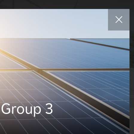
Afiliados
es
Proyectos
Carreras
Noticias
Contacte con
 Group 3
ogías
Estados
Países