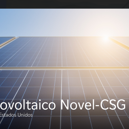
S
 EDF Power Solutions?
Sobre nosotros
Qué hacemos
Terratenientes
Proveedor
tovoltaico Novel-CSG
Estados Unidos
Tipos
Tecnol
FILTRO: