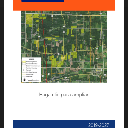
SOBRE NOSOTROS
¿Por qué EDF Power Solutions?
Quiénes somos
A quién servimos
Conoce a nuestro equipo
Declaraciones de la empresa
Responsabilidad social de las empresas
TECNOLOGÍA
Haga clic para ampliar
Energía eólica terrestre
Energía eólica marina
Fotovoltaico
2019-2027
Almacenamiento