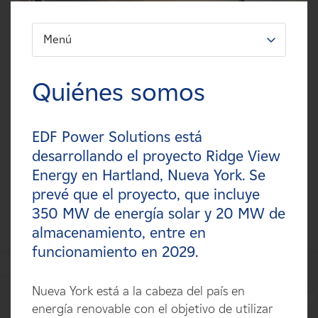
Carreras
Menú
FILTRO:
Noticias
Tipos
Quiénes somos
Contacte con
Tecnologías
EDF Power Solutions está
Afiliados
Estados
desarrollando el proyecto Ridge View
Energy en Hartland, Nueva York. Se
Países
prevé que el proyecto, que incluye
350 MW de energía solar y 20 MW de
almacenamiento, entre en
funcionamiento en 2029.
Nueva York está a la cabeza del país en
energía renovable con el objetivo de utilizar