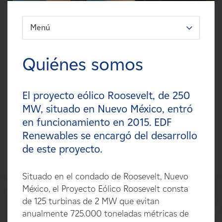
Carreras
Menú
FILTRO:
Noticias
Tipos
Quiénes somos
Contacte con
Tecnologías
El proyecto eólico Roosevelt, de 250
Afiliados
Estados
MW, situado en Nuevo México, entró
en funcionamiento en 2015. EDF
Países
Renewables se encargó del desarrollo
de este proyecto.
Situado en el condado de Roosevelt, Nuevo
México, el Proyecto Eólico Roosevelt consta
de 125 turbinas de 2 MW que evitan
anualmente 725.000 toneladas métricas de