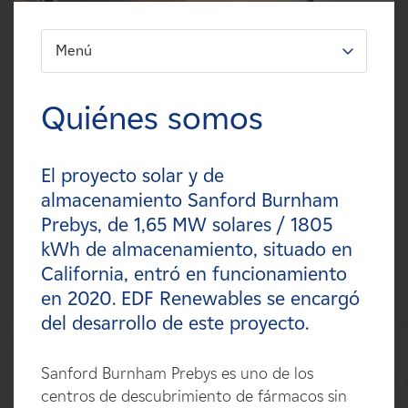
Carreras
Menú
FILTRO:
Noticias
Tipos
Quiénes somos
Contacte con
Tecnologías
El proyecto solar y de
Afiliados
Estados
almacenamiento Sanford Burnham
Prebys, de 1,65 MW solares / 1805
Países
kWh de almacenamiento, situado en
California, entró en funcionamiento
en 2020. EDF Renewables se encargó
del desarrollo de este proyecto.
Sanford Burnham Prebys es uno de los
centros de descubrimiento de fármacos sin