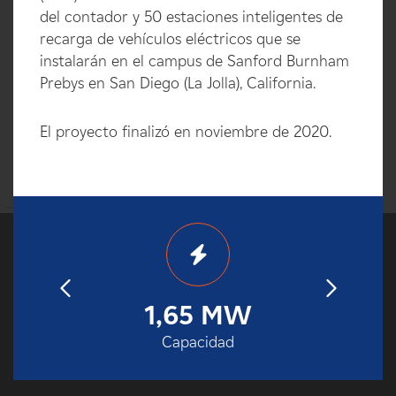
del contador y 50 estaciones inteligentes de
recarga de vehículos eléctricos que se
instalarán en el campus de Sanford Burnham
Prebys en San Diego (La Jolla), California.
El proyecto finalizó en noviembre de 2020.
20
1,65 MW
180
operación
Capacidad
Almac