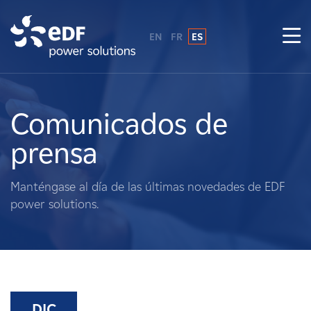
EN
FR
ES
¿Por qué EDF Power Solutions?
Sobre nosotros
Comunicados de
prensa
Qué hacemos
Manténgase al día de las últimas novedades de EDF
Terratenientes
power solutions.
Proveedores
Proyectos
DIC