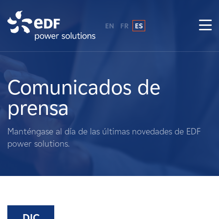
EN
FR
ES
¿Por qué EDF Power Solutions?
Sobre nosotros
Comunicados de
prensa
Qué hacemos
Manténgase al día de las últimas novedades de EDF
Terratenientes
power solutions.
Proveedores
Proyectos
DIC