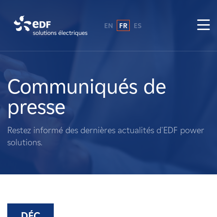
EN
FR
ES
Pourquoi EDF power solutions ?
A propos de nous
Communiqués de
presse
Ce que nous faisons
Restez informé des dernières actualités d'EDF power
Propriétaires fonciers
solutions.
Fournisseurs
Projets
DÉC