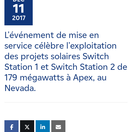
Carrières
11
2017
Nouvelles
L'événement de mise en
Contactez-nous
service célèbre l'exploitation
des projets solaires Switch
Affiliés
Station 1 et Switch Station 2 de
179 mégawatts à Apex, au
Nevada.