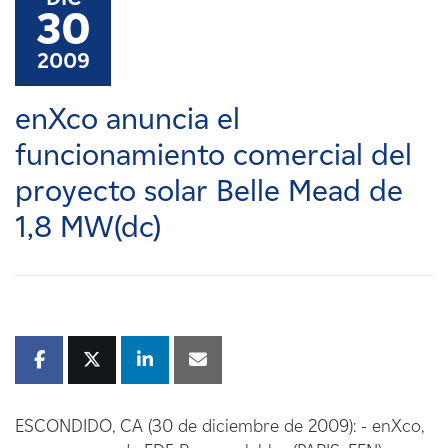
Carreras
30
2009
Noticias
enXco anuncia el
Contacte con
funcionamiento comercial del
proyecto solar Belle Mead de
Afiliados
1,8 MW(dc)
ESCONDIDO, CA (30 de diciembre de 2009): - enXco,