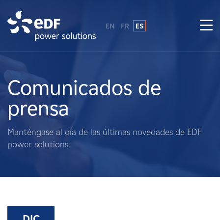
EN
FR
ES
¿Por qué EDF Power Solutions?
Sobre nosotros
Comunicados de
prensa
Qué hacemos
Manténgase al día de las últimas novedades de EDF
Terratenientes
power solutions.
Proveedores
Proyectos
DIC