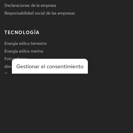
Declaraciones de la empresa
Responsabilidad social de las empresas
TECNOLOGÍA
Energía eólica terrestre
Energía eólica marina
Fotovoltaico
Gestionar el consentimiento
Almacenamiento
Carga de vehículos eléctricos
Servicios
LÍNEA DE NEGOCIO
Energía a escala de la red
Energía a escala de distribución
Soluciones in situ