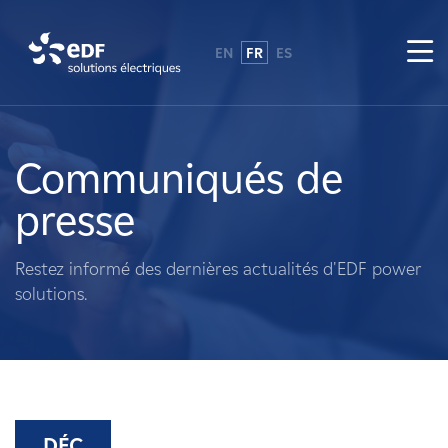
EN
FR
ES
Pourquoi EDF power solutions ?
A propos de nous
Communiqués de
presse
Ce que nous faisons
Restez informé des dernières actualités d'EDF power
Propriétaires fonciers
solutions.
Fournisseurs
Projets
DÉC