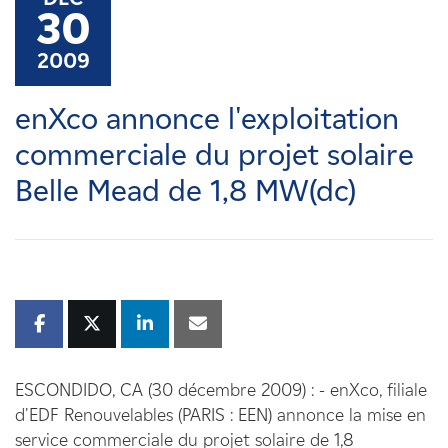
Carrières
30
2009
Nouvelles
enXco annonce l'exploitation
Contactez-nous
commerciale du projet solaire
Belle Mead de 1,8 MW(dc)
Affiliés
ESCONDIDO, CA (30 décembre 2009) : - enXco, filiale
d'EDF Renouvelables (PARIS : EEN) annonce la mise en
service commerciale du projet solaire de 1,8