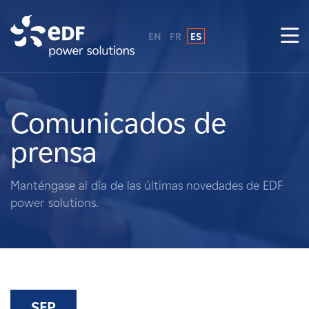
EN
FR
ES
¿Por qué EDF Power Solutions?
Sobre nosotros
Comunicados de
prensa
Qué hacemos
Manténgase al día de las últimas novedades de EDF
Terratenientes
power solutions.
Proveedores
Proyectos
SEP