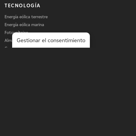
TECNOLOGÍA
Energía eólica terrestre
Energía eólica marina
Fotovoltaico
Gestionar el consentimiento
Almacenamiento
Carga de vehículos eléctricos
Servicios
LÍNEA DE NEGOCIO
Energía a escala de la red
Energía a escala de distribución
Soluciones in situ
Optimización de activos
MÁS